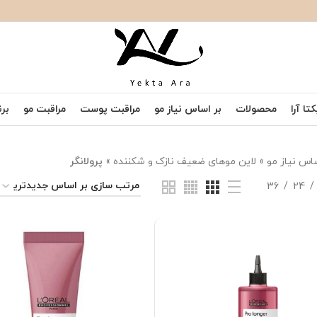
تا آرا
محصولات
بر اساس نیاز مو
مراقبت پوست
مراقبت مو
برن
ساس نیاز مو
»
لاین موهای ضعیف نازک و شکننده
»
پرولانگر
36
24