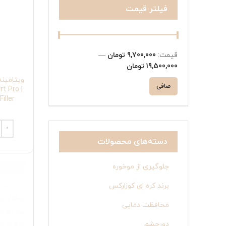
فیلتر قیمت
قيمت:
9,700,000 تومان
—
19,500,000 تومان
ویتامینه
صافی
ert Pro
s Filler
دسته‌های محصولات
جلوگیری از موخوره
برند کره ای کوزارکس
محافظت دمایی
دورچشم