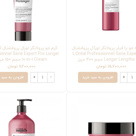
 مو یا فیلر پرولانگر لورآل پروفشنال
ionnel Serie Expert Pro Longer
| L’Oréal Professionnel Serie Exp
Longer Length حجم 400 میل
10-in-1 Cream حجم 150 میل
15,700,000
تومان
11,200,000
تومان
افزودن به سبد خرید
افزودن به سبد 