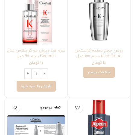
روغن حجم دهنده کراستاس
سرم ضد ریزش مو کراستاس مدل
densifique حجم 100 میل
Genesis حجم 90 میل
10
تومان
10
تومان
اطلاعات بیشتر
افزودن به سبد خرید
اتمام موجودی