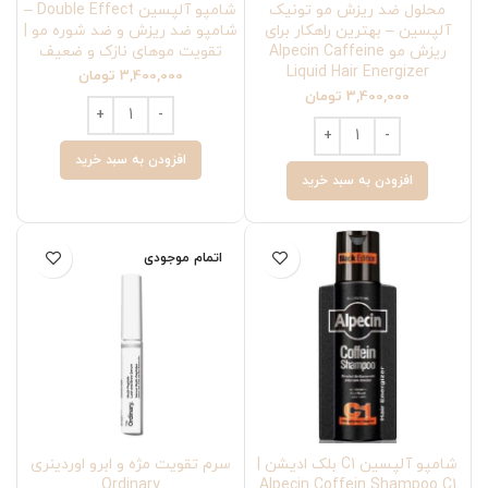
محلول ضد ریزش مو تونیک
شامپو آلپسین Double Effect –
آلپسین – بهترین راهکار برای
شامپو ضد ریزش و ضد شوره مو |
ریزش مو Alpecin Caffeine
تقویت موهای نازک و ضعیف
Liquid Hair Energizer
3,400,000
تومان
3,400,000
تومان
افزودن به سبد خرید
افزودن به سبد خرید
اتمام موجودی
شامپو آلپسین C1 بلک ادیشن |
سرم تقویت مژه و ابرو اوردینری
Ordinary
Alpecin Coffein Shampoo C1