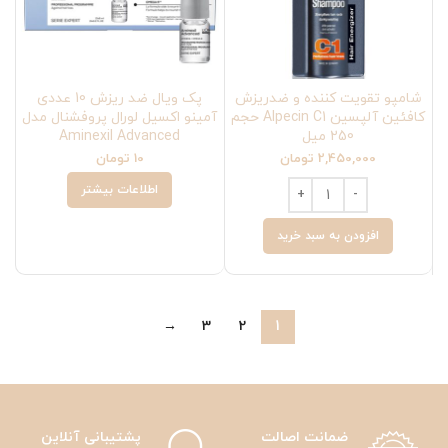
شامپو تقویت کننده و ضدریزش
پک ویال ضد ریزش 10 عددی
کافئین آلپسین Alpecin C1 حجم
آمینو اکسیل لورال پروفشنال مدل
250 میل
Aminexil Advanced
2,450,000
تومان
10
تومان
اطلاعات بیشتر
افزودن به سبد خرید
→
3
2
1
ضمانت اصالت
پشتیبانی آنلاین