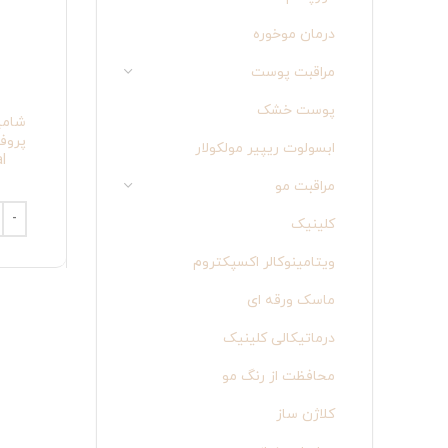
درمان موخوره
مراقبت پوست
پوست خشک
شامپو
ابسولوت ریپیر مولکولار
al
مراقبت مو
کلینیک
ویتامینوکالر اکسپکتروم
ماسک ورقه ای
درماتیکالی کلینیک
محافظت از رنگ مو
کلاژن ساز