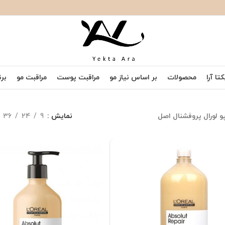
تا آرا
محصولات
بر اساس نیاز مو
مراقبت پوست
مراقبت مو
برن
و لورال پروفشنال اصل
نمایش
9
24
36