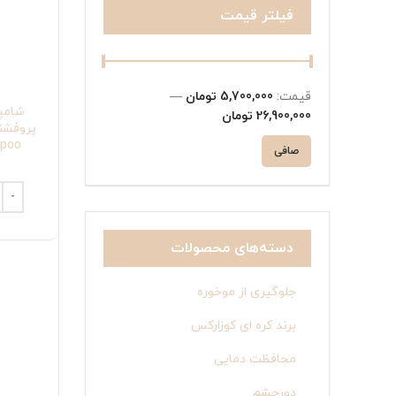
فیلتر قیمت
قيمت:
5,700,000 تومان
—
شامپو
26,900,000 تومان
mpoo
صافی
دسته‌های محصولات
جلوگیری از موخوره
برند کره ای کوزارکس
محافظت دمایی
دورچشم