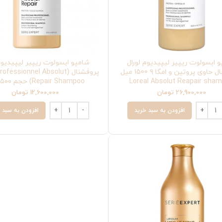
 ابسولوت ریپیر لیپیدیوم لورال
شامپو ابسولوت ریپیر لیپیدیوم 
پروفشنال حاوی پروتين و امگا ۹ 1500 میل
پروفشنال (fessionnel Absolut
Loreal Absolut Reapair sha
Repair Shampoo) حجم ۵۰۰ میل
26,900,000
تومان
12,600,000
تومان
افزودن به سبد خرید
افزودن به سبد 