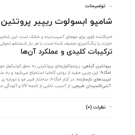
توضیحات
شامپو ابسولوت ریپیر پروتئین + امگا ۹ لورال
احیاکننده قوی برای موهای آسیب‌دیده و خشک است. این شامپو فیبر
حرارت یا رنگ‌آمیزی ضعیف شده است، با هر بار شستشو تحولی 
ترکیبات کلیدی و عملکرد آن‌ها
پروتئین گیاهی:
ریزمولکول‌های پروتئینی به عمق کوتیکول مو نف
امگا‑۹:
این چربی مفید از روغن کاملیا استخراج می‌شود و به عنوان
لیپیدهای بازسازنده:
در کنار امگا‑۹، ساختار فیبر مو را دوباره پر می‌کنند تا موها ظاهر سالم‌تری پیدا کنند.
آنتی‌اکسیدان طبیعی:
از آسیب ناشی از اشعه UV و آلودگی محیطی جلوگیری می‌کند و طراوت مو را حفظ می‌کند.
نتایج آزمایش‌های بالینی و آمار واقع
نظرات (0)
بر اساس نتایج کلینیکی لورال پروفشنال:
1. ۷۷٪ بازسازی فیبر مو پس از ۵ بار استفاده منظم.
2. ۲ برابر موهای نرم‌تر و انعطاف‌پذیرتر در مقایسه با شامپوهای معمولی.