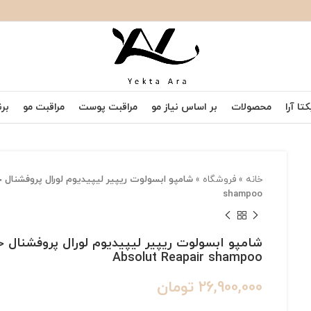
تا آرا
محصولات
بر اساس نیاز مو
مراقبت پوست
مراقبت مو
برن
خانه
»
فروشگاه
»
shampoo
Absolut Reapair shampoo
26,900,000
تومان