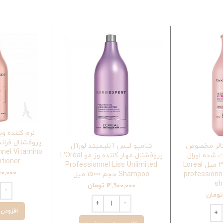
نرم کننده وی
ه در ایران .
کالر مخصوص
شامپو لیس آنلیمیتد لورآل
nnel Vitamino
 شده لورال
پروفشنال مهار کننده وز مو L’Oréal
itioner
پروفشنال حجم 300 میل Loreal
Professionnel Liss Unlimited
00,000
professionn
Shampoo حجم 1500 میل
s
14,900,000
تومان
ومان
افزودن 