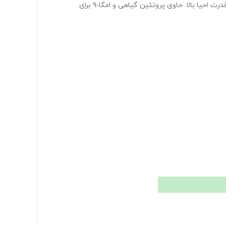
، ترمیم‌کننده موهای خشک و شکننده با قدرت احیا بالا. حاوی پروتئین گیاهی و امگا‑۹ برای