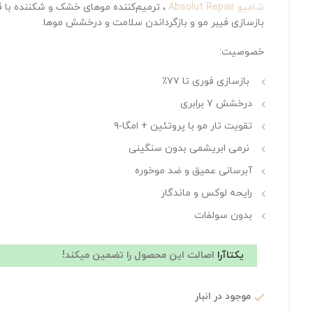
شامپو Absolut Repair
بازسازی فیبر مو و بازگرداندن سلامت و درخشش موها.
خصوصیت:
بازسازی فوری تا ۷۷٪
درخشش ۷ برابری
تقویت تار مو با پروتئین + امگا‑۹
نرمی ابریشمی بدون سنگینی
آبرسانی عمیق و ضد موخوره
رایحه لوکس و ماندگار
بدون سولفات
یکتاآرا
اصالت این محصول را تضمین میکند!
موجود در انبار