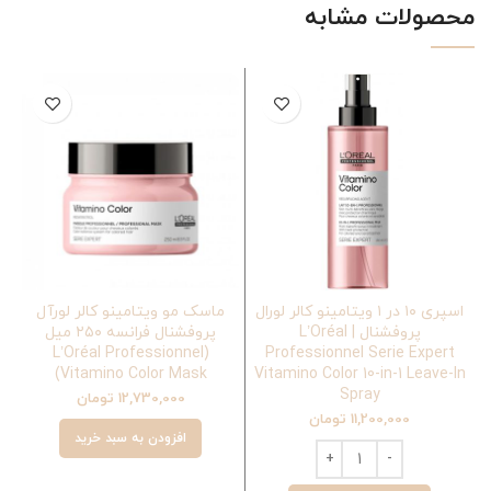
محصولات مشابه
اسپری ۱۰ در ۱ ویتامینو کالر لورال
ماسک مو ویتامینو کالر لورآل
ش
پروفشنال | L’Oréal
پروفشنال فرانسه ۲۵۰ میل
(L’Oréal Professionnel
Professionnel Serie Expert
Vitamino Color Mask)
Vitamino Color 10-in-1 Leave-In
Spray
12,730,000
تومان
11,200,000
تومان
افزودن به سبد خرید