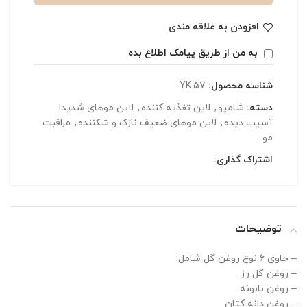
افزودن به علاقه مندی
به من از طریق پیامک اطلاع بده
شناسه محصول:
YK.57
دسته:
شامپو
,
لاین تغذیه کننده
,
لاین موهای شدیدا
آسیب دیده
,
لاین موهای ضعیف نازک و شکننده
,
مراقبت
مو
اشتراک گذاری:
توضیحات
– حاوی 6 نوع روغن گل شامل:
– روغن گل رز
– روغن بابونه
– روغن دانه کتان