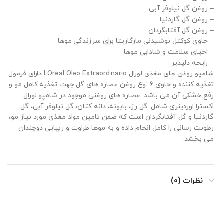
– روغن گل نیلوفر آبی
– روغن گل گاردنیا
– روغن گل آفتابگردان
– حاوی کوکتل نوشیدنی مارگاریتا برای سرزندگی موها
– احیای سلامت و شادابی موها
– رایحه دلپذیر
شامپو روغن های مغذی لورال LOreal Oleo Extraordinario دارای فرمول
تغذیه کننده و حاوی 6 نوع روغن عصاره های گل جهت تغذیه کامل مو و
رفع خشکی آن می باشد. عصاره های روغنی موجود در شامپو لورال
اکسترا اوردینری شامل: گل رز، بابونه، دانه کتان، گل نیلوفر آبی، گل
گاردنیا و گل آفتابگردان است که ضمن تامین مواد مغذی مورد نیاز مو،
رطوبت رسانی را کامل انجام داده و به موها طراوت و زیبایی دوچندان
می بخشد.
نظرات (0)