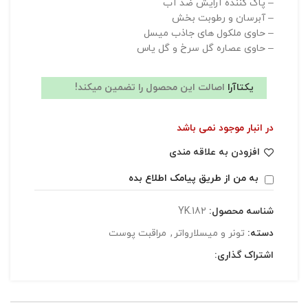
– پاک کننده آرایش ضد آب
– آبرسان و رطوبت بخش
– حاوی ملکول های جاذب میسل
– حاوی عصاره گل سرخ و گل یاس
یکتاآرا
اصالت این محصول را تضمین میکند!
در انبار موجود نمی باشد
افزودن به علاقه مندی
به من از طریق پیامک اطلاع بده
شناسه محصول:
YK.182
دسته:
تونر و میسلارواتر
,
مراقبت پوست
اشتراک گذاری: