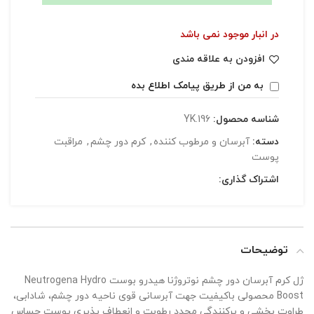
در انبار موجود نمی باشد
افزودن به علاقه مندی
به من از طریق پیامک اطلاع بده
شناسه محصول:
YK.196
دسته:
آبرسان و مرطوب کننده
,
کرم دور چشم
,
مراقبت
پوست
اشتراک گذاری:
توضیحات
ژل کرم آبرسان دور چشم نوتروژنا هیدرو بوست Neutrogena Hydro
Boost محصولی باکیفیت جهت آبرسانی قوی ناحیه دور چشم، شادابی،
طراوت بخشی و پرکنندگی مجدد رطوبت و انعطاف پذیری پوست حساس