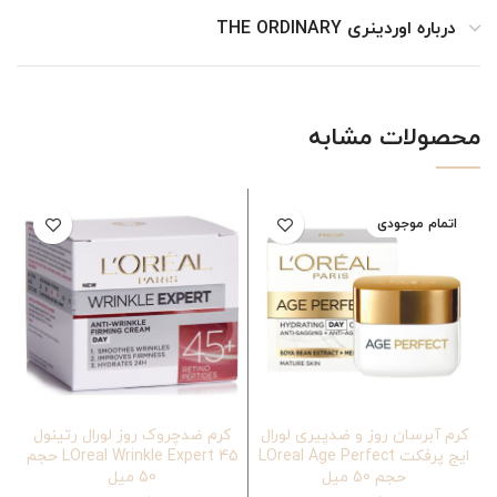
درباره اوردینری THE ORDINARY
محصولات مشابه
اتمام موجودی
کرم آبرسان روز و ضدپیری لورال
کرم ضدچروک روز لورال رتینول
ایج پرفکت LOreal Age Perfect
LOreal Wrinkle Expert 45 حجم
حجم 50 میل
50 میل