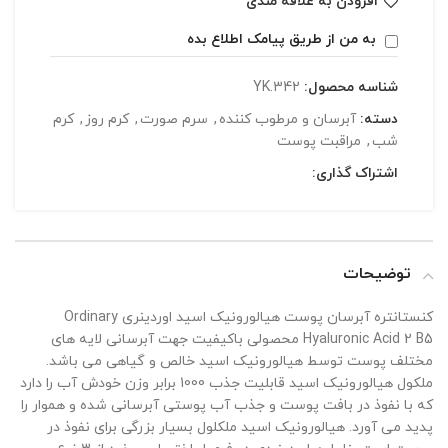
افزودن به علاقه مندی
به من از طریق پیامک اطلاع بده
شناسه محصول:
YK.342
دسته:
آبرسان و مرطوب کننده
,
سرم صورت
,
کرم روز
,
کرم
شب
,
مراقبت پوست
اشتراک گذاری:
توضیحات
کنستانتره آبرسان پوست هیالورونیک اسید اوردینری Ordinary
Hyaluronic Acid 2 B5 محصولی باکیفیت جهت آبرسانی لایه های
مختلف پوست توسط هیالورونیک اسید خالص و گیاهی می باشد.
ملکول هیالورونیک اسید قابلیت جذب 1000 برابر وزن خودش آب را دارد
که با نفوذ در بافت پوست و جذب آب پوستی آبرسانی شده و هموار را
پدید می آورد. هیالورونیک اسید ملکلول بسیار بزرگی برای نفوذ در