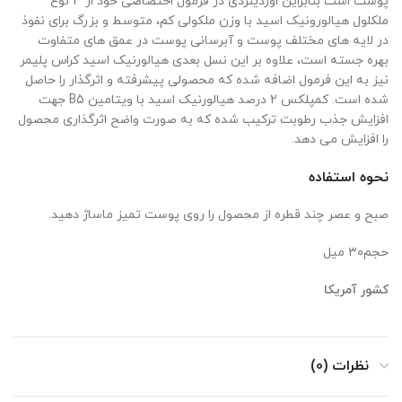
پوست است بنابراین اوردینردی در فرمول اختصاصی خود از 3 نوع
ملکلول هیالورونیک اسید با وزن ملکولی کم، متوسط و بزرگ برای نفوذ
در لایه های مختلف پوست و آبرسانی پوست در عمق های متفاوت
بهره جسته است، علاوه بر این نسل بعدی هیالورنیک اسید کراس پلیمر
نیز به این فرمول اضافه شده که محصولی پیشرفته و اثرگذار را حاصل
شده است. کمپلکس 2 درصد هیالورنیک اسید با ویتامین B5 جهت
افزایش جذب رطوبت ترکیب شده که به صورت واضح اثرگذاری محصول
را افزایش می دهد.
نحوه استفاده
صبح و عصر چند قطره از محصول را روی پوست تمیز ماساژ دهید.
حجم۳۰ میل
کشور آمریکا
نظرات (0)