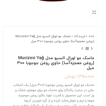
بزرگنمایی تصویر
خانه
»
فروشگاه
»
ماسک مو لورال السیو مدل Mucizevi Yağ
(روغن معجزه‌آسا) حاوی روغن جوجوبا ۳۰۰ میل
ماسک مو لورال السیو مدل Mucizevi Yağ
(روغن معجزه‌آسا) حاوی روغن جوجوبا ۳۰۰
میل
1,450,000
تومان
ماسک مو لورال السیو روغن جوجوبا (۳۰۰ میل) یک انتخاب
عالی در سایت یکتاآرا برای ماسک مو برای موهای خشک و
وز است. این محصول با قدرت نفوذ بالای روغن جوجوبا،
موها را نرم و خوش‌حالت کرده و از گره خوردن آن‌ها
جلوگیری می‌کند. با خرید این ماسک از یکتاآرا، لطافت را به