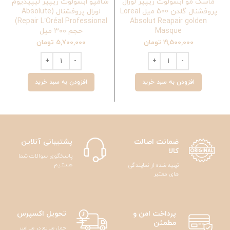
ماسک مو ابسولوت ریپیر لورال
شامپو ابسولوت ریپیر لیپیدیوم
ر
پروفشنال گلدن 500 میل Loreal
لورال پروفشنال (Absolute
Repair L’Oréal Professional)
Absolut Reapair golden
Masque
حجم ۳۰۰ میل
19,500,000
تومان
5,700,000
تومان
افزودن به سبد خرید
افزودن به سبد خرید
ضمانت اصالت
پشتیبانی آنلاین
کالا
پاسخگوی سوالات شما
هستیم
تهیه شده از نمایندگی
های معتبر
پرداخت امن و
تحویل اکسپرس
مطمئن
حمل سریع در سراسر