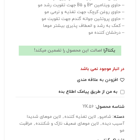
– حاوی ویتامین B3 و B5 جهت تقویت رشد مو
– حاوی روغن کرچک جهت تغذیه و نرمی مو
– حاوی پروتئین جوانه گندم جهت تقویت مو
– کمک به رشد و انعطاف پذیری بیشتر موها
– درخشان کننده مو
یکتاآرا
اصالت این محصول را تضمین میکند!
در انبار موجود نمی باشد
افزودن به علاقه مندی
به من از طریق پیامک اطلاع بده
شناسه محصول:
YK.56
دسته:
شامپو
,
لاین تغذیه کننده
,
لاین موهای شدیدا
آسیب دیده
,
لاین موهای ضعیف نازک و شکننده
,
مراقبت
مو