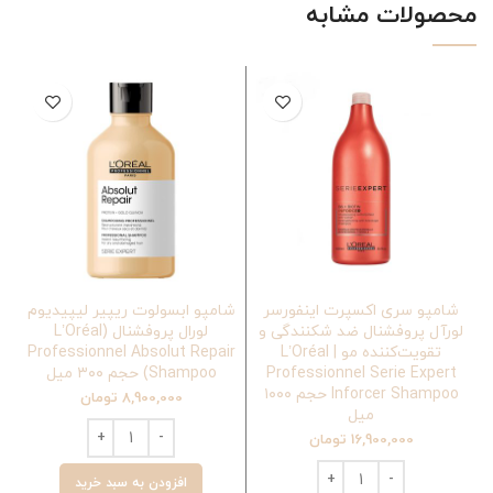
محصولات مشابه
شامپو سری اکسپرت اینفورسر
شامپو ابسولوت ریپیر لیپیدیوم
لورآل پروفشنال ضد شکنندگی و
لورال پروفشنال (L’Oréal
تقویت‌کننده مو | L’Oréal
Professionnel Absolut Repair
Professionnel Serie Expert
Shampoo) حجم ۳۰۰ میل
Inforcer Shampoo حجم ۱۰۰۰
8,900,000
تومان
میل
16,900,000
تومان
افزودن به سبد خرید